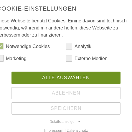
COOKIE-EINSTELLUNGEN
iese Webseite benutzt Cookies. Einige davon sind technisch
otwendig, während mir andere helfen, diese Webseite zu
erbessern oder zu finanzieren.
Notwendige Cookies
Analytik
Marketing
Externe Medien
ALLE AUSWÄHLEN
ABLEHNEN
SPEICHERN
Details anzeigen
 zwei Nervenzellen oder zwischen einer Nervenzelle
Impressum
|
Datenschutz