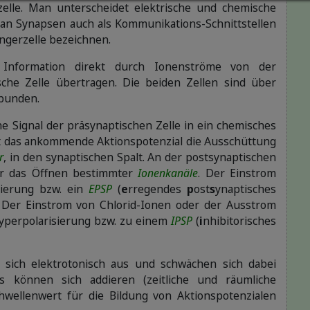
elle. Man unterscheidet elektrische und chemische
an Synapsen auch als Kommunikations-Schnittstellen
ngerzelle bezeichnen.
Information direkt durch Ionenströme von der
sche Zelle übertragen. Die beiden Zellen sind über
rbunden.
e Signal der präsynaptischen Zelle in ein chemisches
t das ankommende Aktionspotenzial die Ausschüttung
r
, in den synaptischen Spalt. An der postsynaptischen
r das Öffnen bestimmter
Ionenkanäle
. Der Einstrom
sierung bzw. ein
EPSP
(
e
rregendes
p
ost
s
ynaptisches
 Der Einstrom von Chlorid-Ionen oder der Ausstrom
yperpolarisierung bzw. zu einem
IPSP
(
i
nhibitorisches
n sich elektrotonisch aus und schwächen sich dabei
s können sich addieren (zeitliche und räumliche
hwellenwert für die Bildung von Aktionspotenzialen