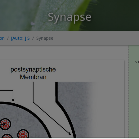
Synapse
kon
[Auto: ] S
Synapse
IN