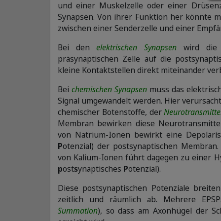
und einer Muskelzelle oder einer Drüsenz
Synapsen. Von ihrer Funktion her könnte m
zwischen einer Senderzelle und einer Empfä
Bei den
elektrischen Synapsen
wird die 
präsynaptischen Zelle auf die postsynapti
kleine Kontaktstellen direkt miteinander ve
Bei
chemischen Synapsen
muss das elektrisch
Signal umgewandelt werden. Hier verursach
chemischer Botenstoffe, der
Neurotransmitte
Membran bewirken diese Neurotransmitte
von Natrium-Ionen bewirkt eine Depolari
P
otenzial) der postsynaptischen Membran.
von Kalium-Ionen führt dagegen zu einer H
p
ost
s
ynaptisches
P
otenzial).
Diese postsynaptischen Potenziale breite
zeitlich und räumlich ab. Mehrere EPSP
Summation
), so dass am Axonhügel der Sc