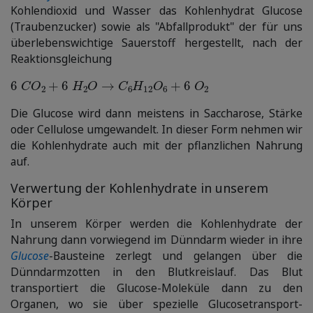
Kohlendioxid und Wasser das Kohlenhydrat Glucose
(Traubenzucker) sowie als "Abfallprodukt" der für uns
überlebenswichtige Sauerstoff hergestellt, nach der
Reaktionsgleichung
6
C
O
2
+
6
H
2
O
→
C
6
H
12
O
6
+
6
O
2
Die Glucose wird dann meistens in Saccharose, Stärke
oder Cellulose umgewandelt. In dieser Form nehmen wir
die Kohlenhydrate auch mit der pflanzlichen Nahrung
auf.
Verwertung der Kohlenhydrate in unserem
Körper
In unserem Körper werden die Kohlenhydrate der
Nahrung dann vorwiegend im Dünndarm wieder in ihre
Glucose
-Bausteine zerlegt und gelangen über die
Dünndarmzotten in den Blutkreislauf. Das Blut
transportiert die Glucose-Moleküle dann zu den
Organen, wo sie über spezielle Glucosetransport-