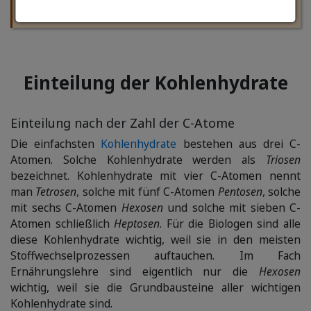
uns aber nicht weiter interessieren).
Einteilung der Kohlenhydrate
Einteilung nach der Zahl der C-Atome
Die einfachsten
Kohlenhydrate
bestehen aus drei C-
Atomen. Solche Kohlenhydrate werden als
Triosen
bezeichnet. Kohlenhydrate mit vier C-Atomen nennt
man
Tetrosen
, solche mit fünf C-Atomen
Pentosen
, solche
mit sechs C-Atomen
Hexosen
und solche mit sieben C-
Atomen schließlich
Heptosen
. Für die Biologen sind alle
diese Kohlenhydrate wichtig, weil sie in den meisten
Stoffwechselprozessen auftauchen. Im Fach
Ernährungslehre sind eigentlich nur die
Hexosen
wichtig, weil sie die Grundbausteine aller wichtigen
Kohlenhydrate sind.