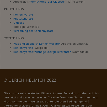
Arbeitsblatt "
Vom Alkohol zur Glucose
" (PDF, 4 Seiten)
INTERNE LINKS:
Kohlenhydrate
Photosynthese
Glucose
(Biologie-Seiten EF)
Verdauung der Kohlenhydrate
EXTERNE LINKS:
Was sind eigentlich Kohlenhydrate?
(Apotheken Umschau)
Kohlenhydrate
(Wikipedia)
Kohlenhydrate: Wichtige Energielieferanten
(Onmeda.de)
© ULRICH HELMICH 2022
Alle von mir selbst erstellten Bilder auf dieser Seite sind urheberrechtlich
geschützt und stehen unter einer
Creative Commons Namensnennung -
Nicht-kommerziell - Weitergabe unter gleichen Bedingungen 4.0
International Lizenz
für die NICHT-KOMMERZIELLE Verwendung zur