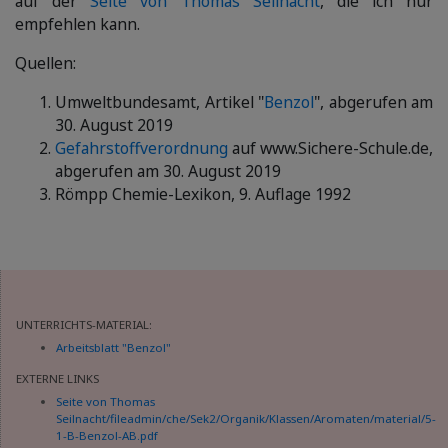
auf der
Seite von Thomas Seilnacht
, die ich nur
empfehlen kann.
Quellen:
Umweltbundesamt, Artikel "
Benzol
", abgerufen am
30. August 2019
Gefahrstoffverordnung
auf www.Sichere-Schule.de,
abgerufen am 30. August 2019
Römpp Chemie-Lexikon, 9. Auflage 1992
UNTERRICHTS-MATERIAL:
Arbeitsblatt "Benzol"
EXTERNE LINKS
Seite von Thomas
Seilnacht
/fileadmin/che/Sek2/Organik/Klassen/Aromaten/material/5-
1-B-Benzol-AB.pdf