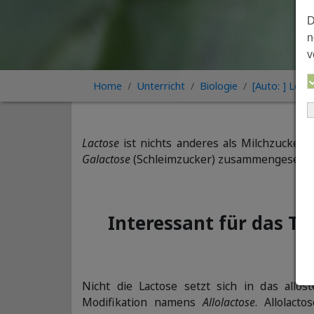
D
n
v
Home
Unterricht
Biologie
[Auto: ] Lexi
Lactose
ist nichts anderes als Milchzucker, 
Galactose
(Schleimzucker) zusammengesetzt is
Interessant für das T
O
Nicht die Lactose setzt sich in das allo
Modifikation namens
Allolactose
. Allolact