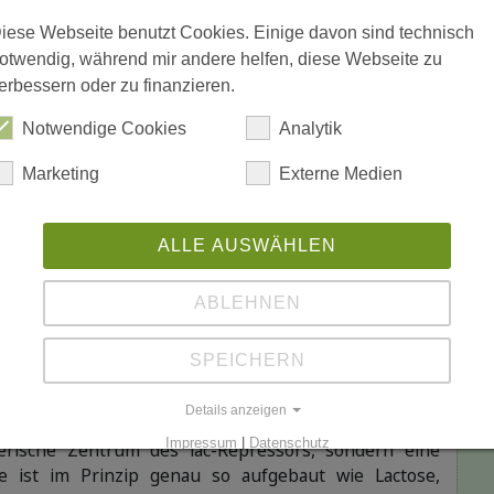
iese Webseite benutzt Cookies. Einige davon sind technisch
Lactose
otwendig, während mir andere helfen, diese Webseite zu
erbessern oder zu finanzieren.
Notwendige Cookies
Analytik
kon
[Auto: ] L
Lactose
Marketing
Externe Medien
IN
ein Disaccharid, das aus
Glucose
(Traubenzucker) und
ALLE AUSWÄHLEN
t, die 1,4-glycosidisch miteinander verbunden sind.
ABLEHNEN
hema Genregulation bzw. lac-
EX
SPEICHERN
peron:
Details anzeigen
Impressum
|
Datenschutz
sterische Zentrum des lac-Repressors, sondern eine
ose ist im Prinzip genau so aufgebaut wie Lactose,