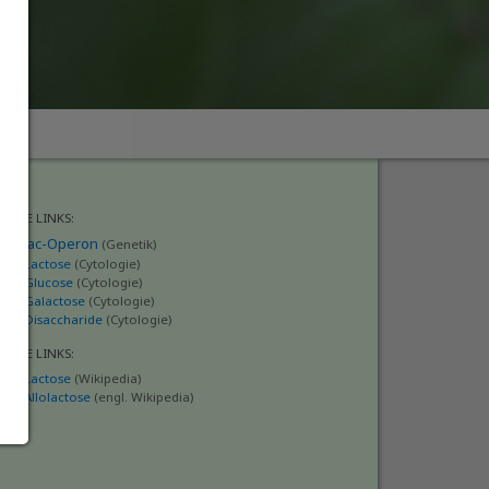
TERNE LINKS:
lac-Operon
(Genetik)
Lactose
(Cytologie)
Glucose
(Cytologie)
Galactose
(Cytologie)
Disaccharide
(Cytologie)
TERNE LINKS:
Lactose
(Wikipedia)
Allolactose
(engl. Wikipedia)